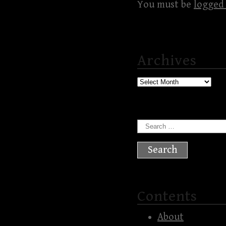
You must be
logged 
Archives
Archives
Search
for:
Contents
About