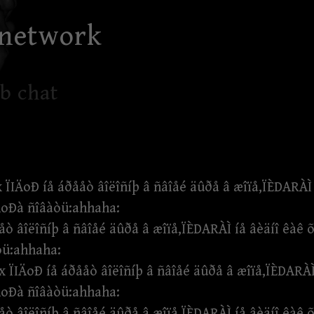
 network
b chat
ÏIÄoÐ íå áðååò âîëîñíþ â ñâîåé äûðå â æîïå,ÏÈDARÀÌ 
ÄoÐà ñîâàòü:ahhaha:
ò âîëîñíþ â ñâîåé äûðå â æîïå,ÏÈDARÀÌ íå âèäíî êàê
òü:ahhaha:
ÏIÄoÐ íå áðååò âîëîñíþ â ñâîåé äûðå â æîïå,ÏÈDARÀÌ
ÄoÐà ñîâàòü:ahhaha:
ò âîëîñíþ â ñâîåé äûðå â æîïå,ÏÈDARÀÌ íå âèäíî êàê