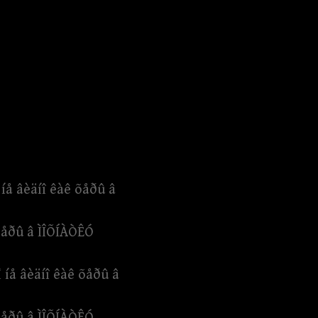
íå âèäíî êàê õåðû â
 õåðû â ÌÎÕÍÀÒÊÓ
 íå âèäíî êàê õåðû â
 õåðû â ÌÎÕÍÀÒÊÓ