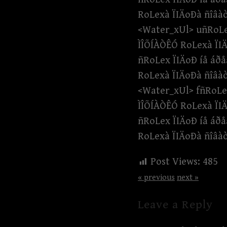
RoLexà ÏIÄoÐà ñîâà
<Water_xUl> uñRoLex
ÌÎÕÍÀÒÊÓ RoLexà ÏI
ñRoLex ÏIÄoÐ íå áðåå
RoLexà ÏIÄoÐà ñîâà
<Water_xUl> fñRoLex
ÌÎÕÍÀÒÊÓ RoLexà ÏI
ñRoLex ÏIÄoÐ íå áðåå
RoLexà ÏIÄoÐà ñîâà
Post Views:
485
« previous
next »
Leave a Reply