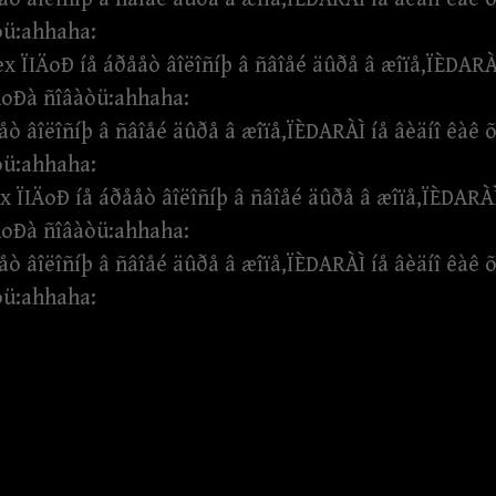
òü:ahhaha:
 ÏIÄoÐ íå áðååò âîëîñíþ â ñâîåé äûðå â æîïå,ÏÈDARÀÌ
ÄoÐà ñîâàòü:ahhaha:
ò âîëîñíþ â ñâîåé äûðå â æîïå,ÏÈDARÀÌ íå âèäíî êàê
òü:ahhaha:
 ÏIÄoÐ íå áðååò âîëîñíþ â ñâîåé äûðå â æîïå,ÏÈDARÀÌ
ÄoÐà ñîâàòü:ahhaha:
ò âîëîñíþ â ñâîåé äûðå â æîïå,ÏÈDARÀÌ íå âèäíî êàê
òü:ahhaha: