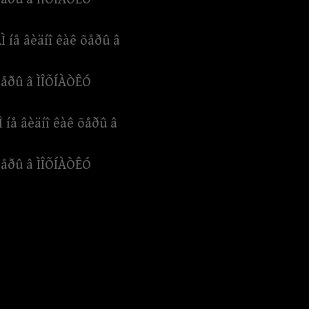
 íå âèäíî êàê õåðû â
 õåðû â ÌÎÕÍÀÒÊÓ
 íå âèäíî êàê õåðû â
 õåðû â ÌÎÕÍÀÒÊÓ