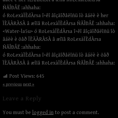
ÑÃÎÐÅË :ahhaha:
ó RoLexàÏÈdÀrsa î÷êî âîçãîðåëîñü îò åáëè è her
ÏÈÄÀRÀSÀ â æîïå RoLexàÏÈdÀrsa ÑÃÎÐÅË :ahhaha:
<Water-la5u> ó RoLexàÏÈdÀrsa î÷êî âîçãîðåëîñü îò
åáëè è õåð ÏÈÄÀRÀSÀ â æîïå RoLexàÏÈdÀrsa
ÑÃÎÐÅË :ahhaha:
ó RoLexàÏÈdÀrsa î÷êî âîçãîðåëîñü îò åáëè è õåð
ÏÈÄÀRÀSÀ â æîïå RoLexàÏÈdÀrsa ÑÃÎÐÅË :ahhaha:
Post Views:
645
« previous
next »
Leave a Reply
You must be
logged in
to post a comment.