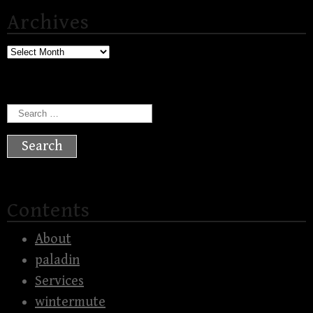
Archives
Archives
Search
for:
Contents
About
paladin
Services
wintermute