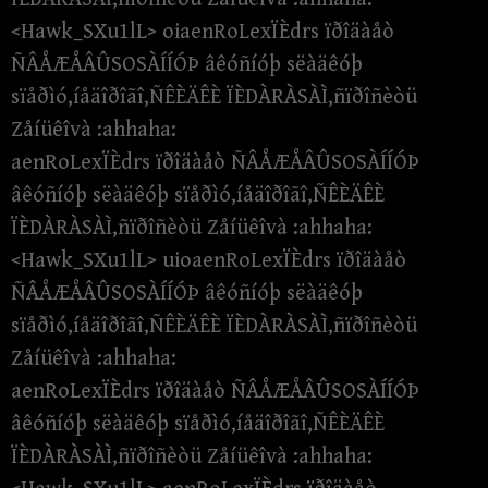
<Hawk_SXu1lL> oiaenRoLexÏÈdrs ïðîäàåò
ÑÂÅÆÅÂÛSOSÀÍÍÓÞ âêóñíóþ sëàäêóþ
sïåðìó,íåäîðîãî,ÑÊÈÄÊÈ ÏÈDÀRÀSÀÌ,ñïðîñèòü
Zåíüêîvà :ahhaha:
aenRoLexÏÈdrs ïðîäàåò ÑÂÅÆÅÂÛSOSÀÍÍÓÞ
âêóñíóþ sëàäêóþ sïåðìó,íåäîðîãî,ÑÊÈÄÊÈ
ÏÈDÀRÀSÀÌ,ñïðîñèòü Zåíüêîvà :ahhaha:
<Hawk_SXu1lL> uioaenRoLexÏÈdrs ïðîäàåò
ÑÂÅÆÅÂÛSOSÀÍÍÓÞ âêóñíóþ sëàäêóþ
sïåðìó,íåäîðîãî,ÑÊÈÄÊÈ ÏÈDÀRÀSÀÌ,ñïðîñèòü
Zåíüêîvà :ahhaha:
aenRoLexÏÈdrs ïðîäàåò ÑÂÅÆÅÂÛSOSÀÍÍÓÞ
âêóñíóþ sëàäêóþ sïåðìó,íåäîðîãî,ÑÊÈÄÊÈ
ÏÈDÀRÀSÀÌ,ñïðîñèòü Zåíüêîvà :ahhaha: