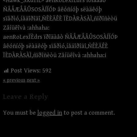
<Hawk_SXu1lL> aenRoLexÏÈdrs ïðîäàåò
ÑÂÅÆÅÂÛSOSÀÍÍÓÞ âêóñíóþ sëàäêóþ
sïåðìó,íåäîðîãî,ÑÊÈÄÊÈ ÏÈDÀRÀSÀÌ,ñïðîñèòü
Zåíüêîvà :ahhaha:
aenRoLexÏÈdrs ïðîäàåò ÑÂÅÆÅÂÛSOSÀÍÍÓÞ
âêóñíóþ sëàäêóþ sïåðìó,íåäîðîãî,ÑÊÈÄÊÈ
ÏÈDÀRÀSÀÌ,ñïðîñèòü Zåíüêîvà :ahhaha:i
Post Views:
592
« previous
next »
Leave a Reply
You must be
logged in
to post a comment.